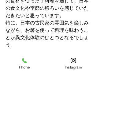
の食材を使った手料理を通じて、日本
の食文化や季節の移ろいを感じていた
だきたいと思っています。
特に、日本の古民家の雰囲気を楽しみ
ながら、お箸を使って料理を味わうこ
とが異文化体験のひとつとなるでしょ
う。
英語対応もできますので、お気軽にお
問い合わせください。
Phone
Instagram
お料理やおもてなしの心を大切にして
います。自家栽培の野菜を使った料理
を、古き良き日本の空間でゆっくりと
味わっていただけるよう、皆様のご来
店を心からお待ちしております。